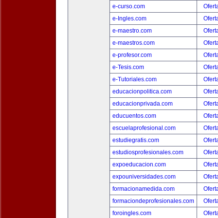
e-curso.com
Ofert
e-Ingles.com
Ofert
e-maestro.com
Ofert
e-maestros.com
Ofert
e-profesor.com
Ofert
e-Tesis.com
Ofert
e-Tutoriales.com
Ofert
educacionpolitica.com
Ofert
educacionprivada.com
Ofert
educuentos.com
Ofert
escuelaprofesional.com
Ofert
estudiegratis.com
Ofert
estudiosprofesionales.com
Ofert
expoeducacion.com
Ofert
expouniversidades.com
Ofert
formacionamedida.com
Ofert
formaciondeprofesionales.com
Ofert
foroingles.com
Ofert