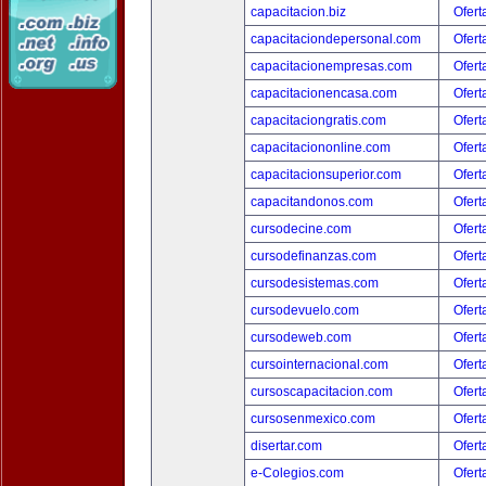
capacitacion.biz
Ofert
capacitaciondepersonal.com
Ofert
capacitacionempresas.com
Ofert
capacitacionencasa.com
Ofert
capacitaciongratis.com
Ofert
capacitaciononline.com
Ofert
capacitacionsuperior.com
Ofert
capacitandonos.com
Ofert
cursodecine.com
Ofert
cursodefinanzas.com
Ofert
cursodesistemas.com
Ofert
cursodevuelo.com
Ofert
cursodeweb.com
Ofert
cursointernacional.com
Ofert
cursoscapacitacion.com
Ofert
cursosenmexico.com
Ofert
disertar.com
Ofert
e-Colegios.com
Ofert