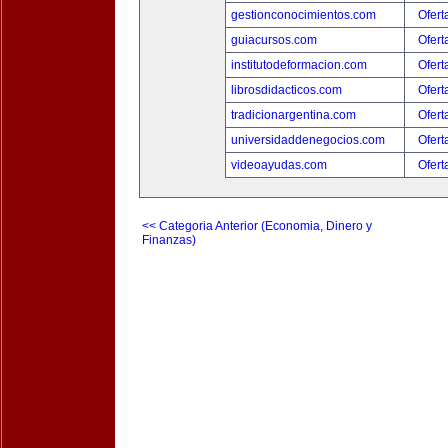
gestionconocimientos.com
Ofert
guiacursos.com
Ofert
institutodeformacion.com
Ofert
librosdidacticos.com
Ofert
tradicionargentina.com
Ofert
universidaddenegocios.com
Ofert
videoayudas.com
Ofert
<< Categoria Anterior (Economia, Dinero y
Finanzas)