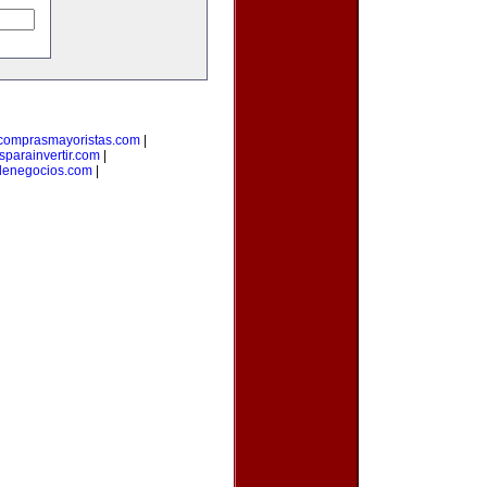
comprasmayoristas.com
|
parainvertir.com
|
denegocios.com
|