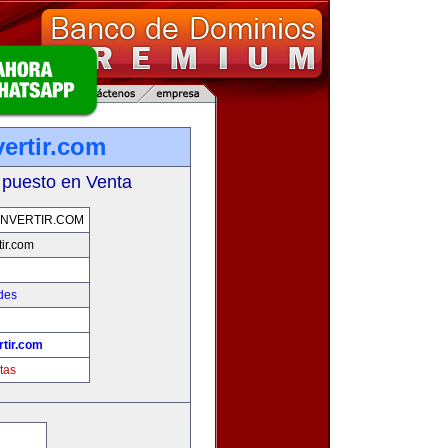
ertir.com
 puesto en Venta
NVERTIR.COM
ir.com
des
tir.com
tas