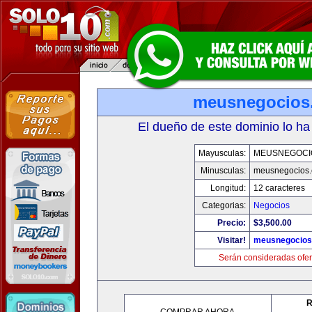
meusnegocios
El dueño de este dominio lo ha
Mayusculas:
MEUSNEGOCI
Minusculas:
meusnegocios
Longitud:
12 caracteres
Categorias:
Negocios
Precio:
$3,500.00
Visitar!
meusnegocios
Serán consideradas ofer
R