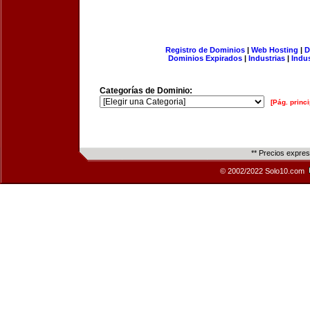
Registro de Dominios
|
Web Hosting
|
D
Dominios Expirados
|
Industrias
|
Indu
Categorías de Dominio:
[Pág. princi
** Precios expre
© 2002/2022 Solo10.com