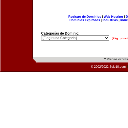
Registro de Dominios
|
Web Hosting
|
D
Dominios Expirados
|
Industrias
|
Indu
Categorías de Dominio:
[Pág. princi
** Precios expre
© 2002/2022 Solo10.com