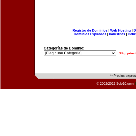
Registro de Dominios
|
Web Hosting
|
D
Dominios Expirados
|
Industrias
|
Indu
Categorías de Dominio:
[Pág. princi
** Precios expre
© 2002/2022 Solo10.com