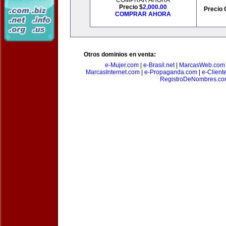
COMPRAR AHORA
Precio $
2,000.00
Precio 
COMPRAR AHORA
Otros dominios en venta:
e-Mujer.com
|
e-Brasil.net
|
MarcasWeb.com
MarcasInternet.com
|
e-Propaganda.com
|
e-Client
RegistroDeNombres.c