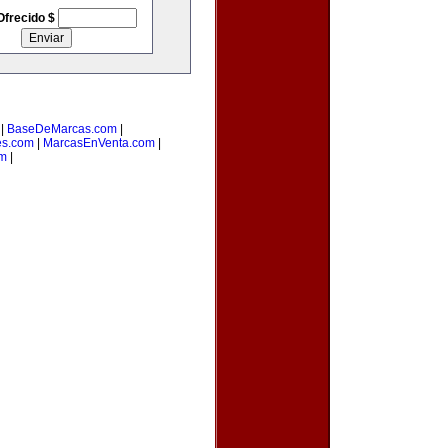
Ofrecido $
|
BaseDeMarcas.com
|
es.com
|
MarcasEnVenta.com
|
om
|