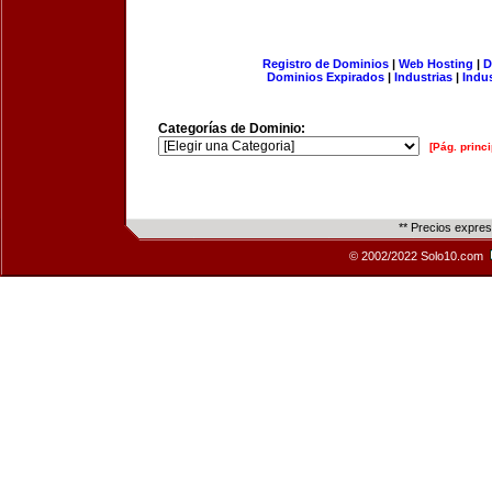
Registro de Dominios
|
Web Hosting
|
D
Dominios Expirados
|
Industrias
|
Indu
Categorías de Dominio:
[Pág. princi
** Precios expre
© 2002/2022 Solo10.com