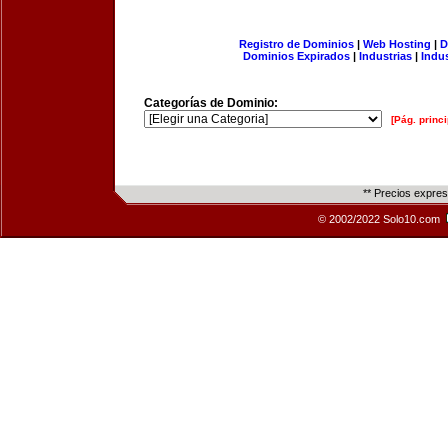
Registro de Dominios
|
Web Hosting
|
D
Dominios Expirados
|
Industrias
|
Indu
Categorías de Dominio:
[Pág. princi
** Precios expre
© 2002/2022 Solo10.com