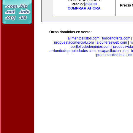
COMPRAR AHORA
Precio $
699.00
Precio 
COMPRAR AHORA
Otros dominios en venta:
alimentoslistos.com
|
todoenoferta.com
|
propuestacomercial.com
|
alquileresweb.com
|
m
portfoliodedominios.com
|
productivid
arriendodepropiedades.com
|
ecapacitacion.com
|
i
productosdeoferta.co