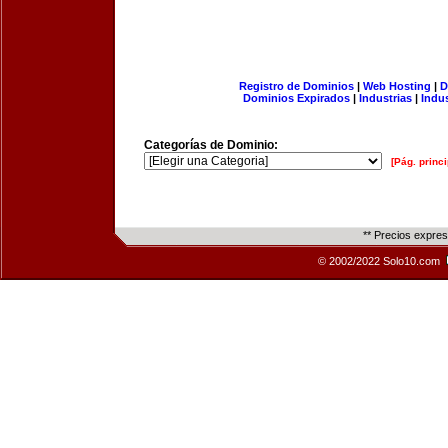
Registro de Dominios
|
Web Hosting
|
D
Dominios Expirados
|
Industrias
|
Indu
Categorías de Dominio:
[Pág. princi
** Precios expre
© 2002/2022 Solo10.com