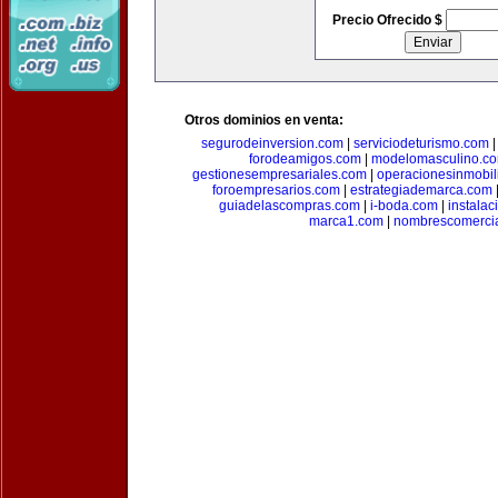
Precio Ofrecido $
Otros dominios en venta:
segurodeinversion.com
|
serviciodeturismo.com
forodeamigos.com
|
modelomasculino.c
gestionesempresariales.com
|
operacionesinmobil
foroempresarios.com
|
estrategiademarca.com
guiadelascompras.com
|
i-boda.com
|
instala
marca1.com
|
nombrescomerci