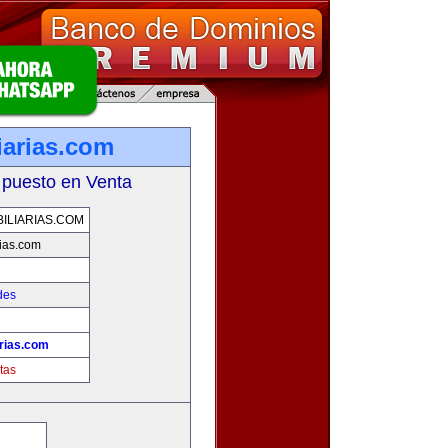
iarias.com
 puesto en Venta
ILIARIAS.COM
ias.com
des
rias.com
tas