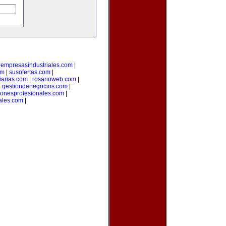
|
empresasindustriales.com
|
om
|
susofertas.com
|
iarias.com
|
rosarioweb.com
|
|
gestiondenegocios.com
|
cionesprofesionales.com
|
ales.com
|