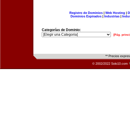
Registro de Dominios
|
Web Hosting
|
D
Dominios Expirados
|
Industrias
|
Indu
Categorías de Dominio:
[Pág. princi
** Precios expre
© 2002/2022 Solo10.com