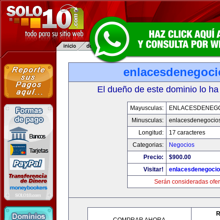
enlacesdenegoc
El dueño de este dominio lo ha
Mayusculas:
ENLACESDENEG
Minusculas:
enlacesdenegocio
Longitud:
17 caracteres
Categorias:
Negocios
Precio:
$900.00
Visitar!
enlacesdenegoci
Serán consideradas ofer
R