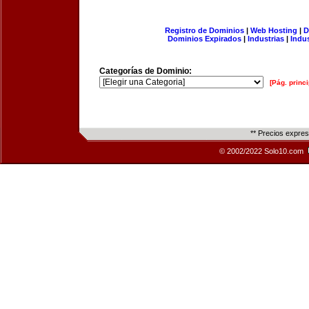
Registro de Dominios
|
Web Hosting
|
D
Dominios Expirados
|
Industrias
|
Indu
Categorías de Dominio:
[Pág. princi
** Precios expre
© 2002/2022 Solo10.com