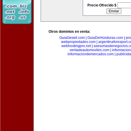
Precio Ofrecido $
Otros dominios en venta:
GuiaGesell.com
|
GuiaDeHonduras.com
|
pr
webpropiedades.com
|
argentinaforexport.
webhostingpro.net
|
asesoriasdenegocios.
ventadeautomoviles.com
|
informacio
informaciondemercados.com
|
publicid