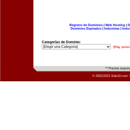
Registro de Dominios
|
Web Hosting
|
D
Dominios Expirados
|
Industrias
|
Indu
Categorías de Dominio:
[Pág. princi
** Precios expre
© 2002/2022 Solo10.com