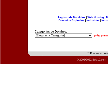
Registro de Dominios
|
Web Hosting
|
D
Dominios Expirados
|
Industrias
|
Indu
Categorías de Dominio:
[Pág. princi
** Precios expre
© 2002/2022 Solo10.com