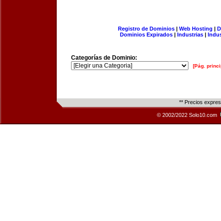
Registro de Dominios
|
Web Hosting
|
D
Dominios Expirados
|
Industrias
|
Indu
Categorías de Dominio:
[Pág. princi
** Precios expre
© 2002/2022 Solo10.com