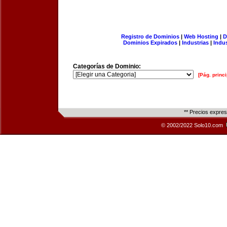
Registro de Dominios
|
Web Hosting
|
D
Dominios Expirados
|
Industrias
|
Indu
Categorías de Dominio:
[Pág. princi
** Precios expre
© 2002/2022 Solo10.com